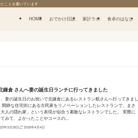
いたことを書いています
HOME
おでかけ日記
家計ラボ
食卓のはなし
 北鎌倉 さんへ妻の誕生日ランチに行ってきました
日、妻の誕生日のお祝いで北鎌倉にあるレストラン航さんへ行ってきま
。 閑静な住宅街にある古民家をリノベーションしたレストランで、まさ
「大人の隠れ家」という表現が似合う素敵なレストランでした。 実際に
てみて、よかったことやコースの...
025年3月28日
2026年4月4日