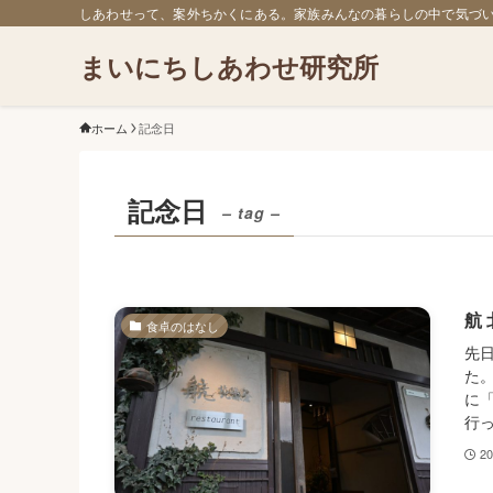
しあわせって、案外ちかくにある。家族みんなの暮らしの中で気づ
まいにちしあわせ研究所
ホーム
記念日
記念日
– tag –
航
食卓のはなし
先
た
に
行っ
2