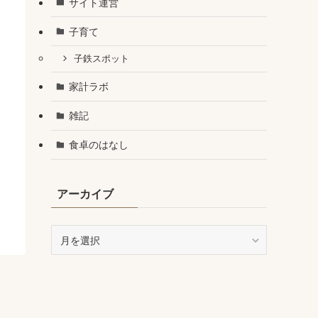
サイト運営
子育て
子鉄スポット
家計ラボ
雑記
食卓のはなし
アーカイブ
ア
ー
カ
イ
ブ