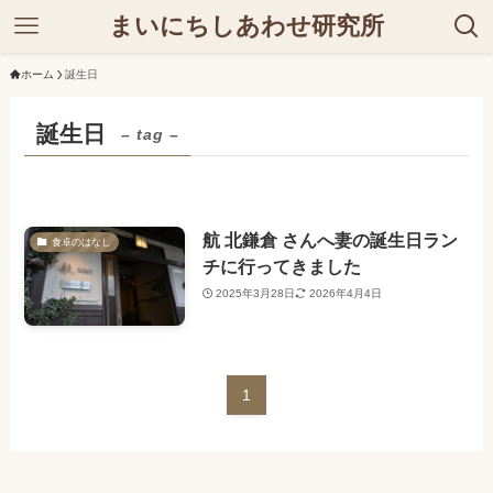
まいにちしあわせ研究所
ホーム
誕生日
誕生日
– tag –
航 北鎌倉 さんへ妻の誕生日ラン
食卓のはなし
チに行ってきました
2025年3月28日
2026年4月4日
1